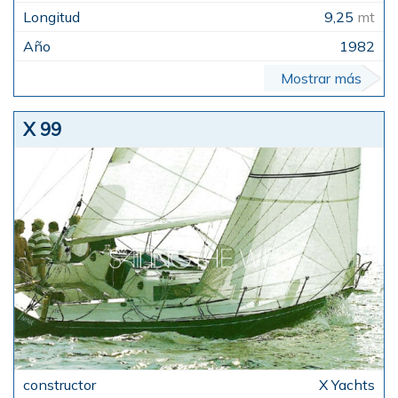
9,25
mt
1982
Mostrar más
X 99
X Yachts