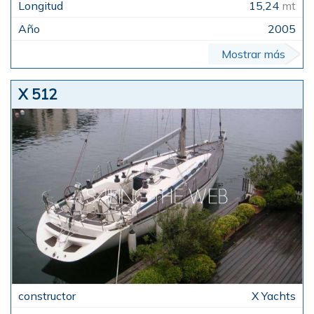
15,24
mt
2005
Mostrar más
X 512
X Yachts