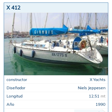
X 412
X Yachts
Niels Jeppesen
12,51
mt
1990