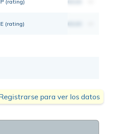
P (rating)
00,00
mt
E (rating)
00,00
mt
Registrarse para ver los datos