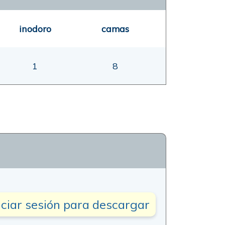
inodoro
camas
1
8
iciar sesión para descargar