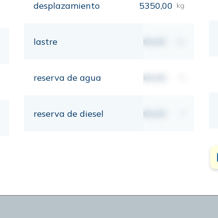
desplazamiento
5350,00
kg
lastre
00,00
kg
reserva de agua
00,00
lt
reserva de diesel
00,00
lt