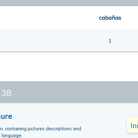
cabañas
1
 38
hure
In
on, containing pictures descriptions and
 language.