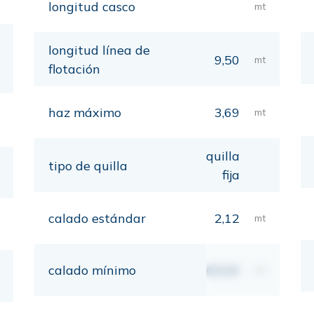
longitud casco
mt
longitud línea de
9,50
mt
flotación
haz máximo
3,69
mt
quilla
tipo de quilla
fija
calado estándar
2,12
mt
calado mínimo
00,00
mt