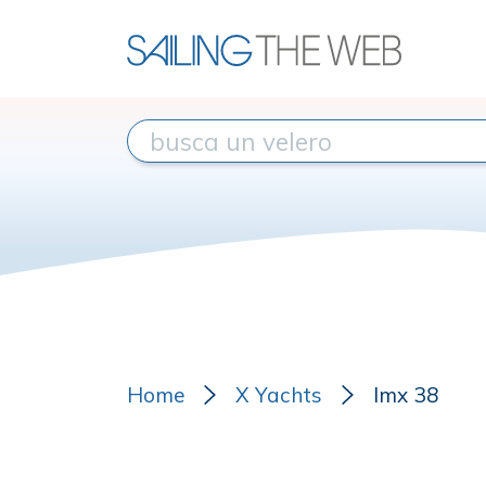
Home
X Yachts
Imx 38