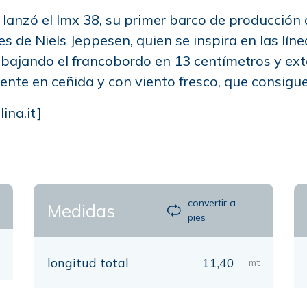
s lanzó el Imx 38, su primer barco de producción
es de Niels Jeppesen, quien se inspira en las lín
, bajando el francobordo en 13 centímetros y ext
ente en ceñida y con viento fresco, que consigu
ina.it
]
convertir a
Medidas
pies
longitud total
11,40
mt