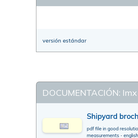
versión estándar
DOCUMENTACIÓN: Imx
Shipyard broc
pdf file in good resoluti
measurements - english