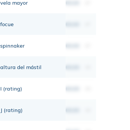
vela mayor
00,00
m²
focue
00,00
m²
spinnaker
00,00
m²
altura del mástil
00,00
mt
I (rating)
00,00
mt
J (rating)
00,00
mt