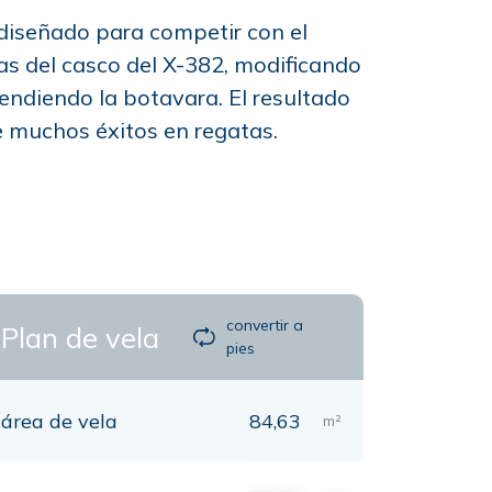
 diseñado para competir con el
eas del casco del X-382, modificando
endiendo la botavara. El resultado
e muchos éxitos en regatas.
convertir a
Plan de vela
pies
área de vela
84,63
m²