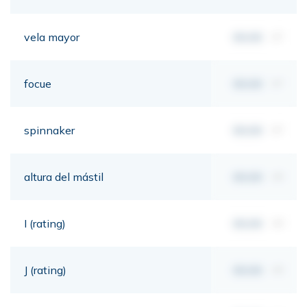
vela mayor
00,00
m²
focue
00,00
m²
spinnaker
00,00
m²
altura del mástil
00,00
mt
I (rating)
00,00
mt
J (rating)
00,00
mt