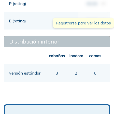
P (rating)
00,00
mt
E (rating)
00,00
mt
Registrarse para ver los datos
Distribución interior
cabañas
inodoro
camas
versión estándar
3
2
6