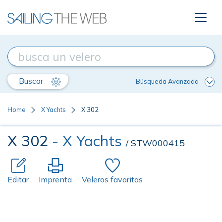
Buscar
Búsqueda Avanzada
Home
X Yachts
X 302
X 302
- X Yachts
/ STW000415
Editar
Imprenta
Veleros favoritas