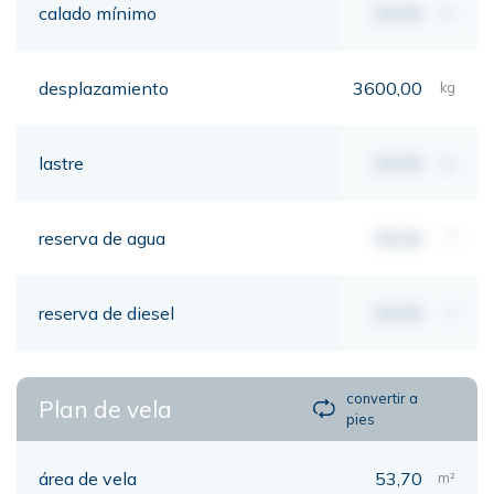
calado mínimo
00,00
mt
desplazamiento
3600,00
kg
lastre
00,00
kg
reserva de agua
00,00
lt
reserva de diesel
00,00
lt
convertir a
Plan de vela
pies
área de vela
53,70
m²