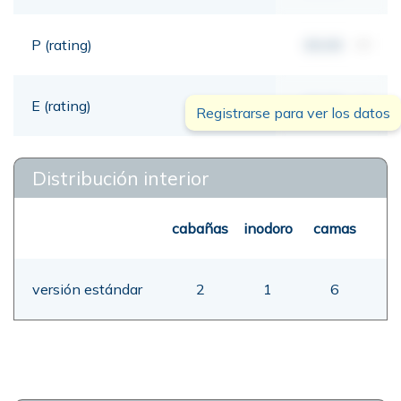
P (rating)
00,00
mt
E (rating)
00,00
mt
Registrarse para ver los datos
Distribución interior
cabañas
inodoro
camas
versión estándar
2
1
6