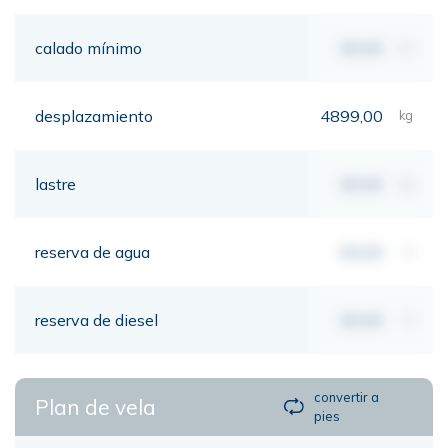
calado mínimo
00,00
mt
desplazamiento
4899,00
kg
lastre
00,00
kg
reserva de agua
00,00
lt
reserva de diesel
00,00
lt
convertir a
Plan de vela
pies