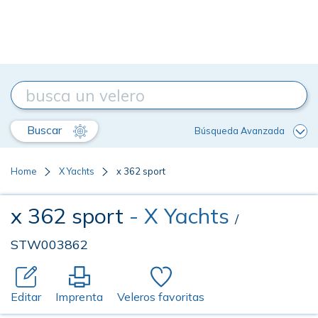
Buscar
Búsqueda Avanzada
Home
X Yachts
x 362 sport
x 362 sport
- X Yachts
/
STW003862
Editar
Imprenta
Veleros favoritas