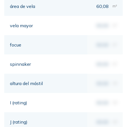
área de vela
60,08
m²
vela mayor
00,00
m²
focue
00,00
m²
spinnaker
00,00
m²
altura del mástil
00,00
mt
I (rating)
00,00
mt
J (rating)
00,00
mt