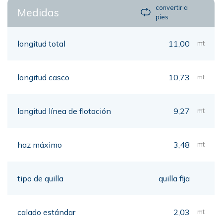
convertir a
Medidas
pies
longitud total
11,00
mt
longitud casco
10,73
mt
longitud línea de flotación
9,27
mt
haz máximo
3,48
mt
tipo de quilla
quilla fija
calado estándar
2,03
mt