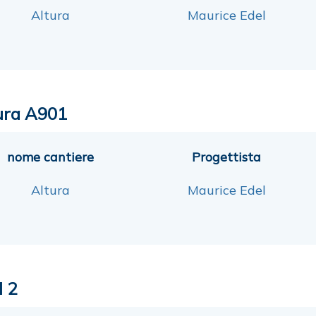
Altura
Maurice Edel
ura A901
nome cantiere
Progettista
Altura
Maurice Edel
l 2