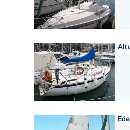
Alt
Ede