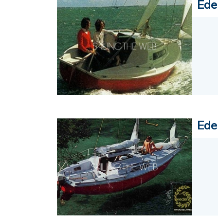
Ede
Ede