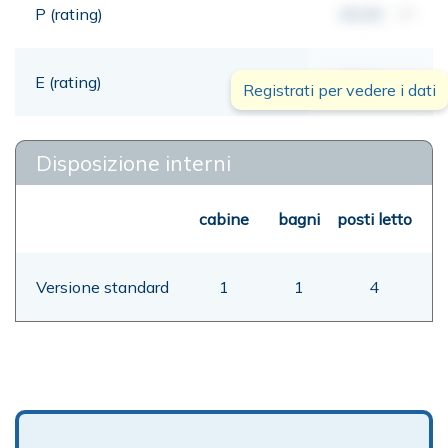
P (rating)
00,00
mt
E (rating)
00,00
mt
Registrati per vedere i dati
Disposizione interni
cabine
bagni
posti letto
Versione standard
1
1
4