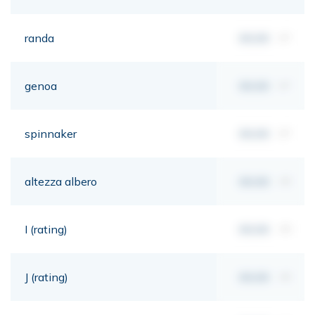
randa
00,00
m²
genoa
00,00
m²
spinnaker
00,00
m²
altezza albero
00,00
mt
I (rating)
00,00
mt
J (rating)
00,00
mt