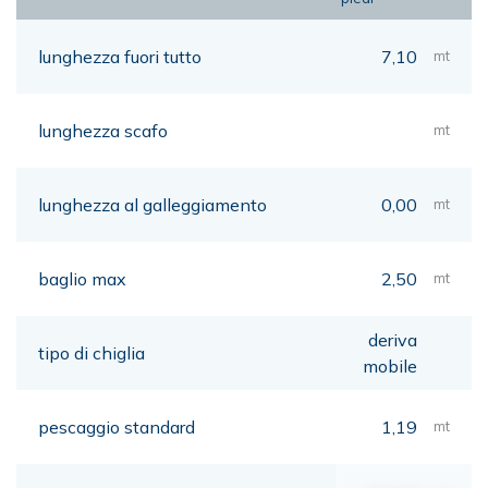
lunghezza fuori tutto
7,10
mt
lunghezza scafo
mt
lunghezza al galleggiamento
0,00
mt
baglio max
2,50
mt
deriva
tipo di chiglia
mobile
pescaggio standard
1,19
mt