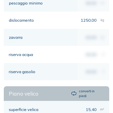
pescaggio minimo
00,00
mt
dislocamento
1250,00
kg
zavorra
00,00
kg
riserva acqua
00,00
lt
riserva gasolio
00,00
lt
converti in
Piano velico
piedi
superficie velica
15,40
m²