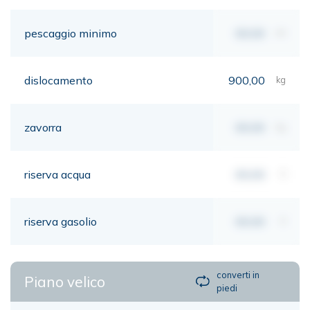
pescaggio minimo
00,00
mt
dislocamento
900,00
kg
zavorra
00,00
kg
riserva acqua
00,00
lt
riserva gasolio
00,00
lt
converti in
Piano velico
piedi