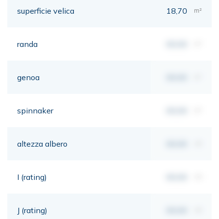
superficie velica
18,70
m²
randa
00,00
m²
genoa
00,00
m²
spinnaker
00,00
m²
altezza albero
00,00
mt
I (rating)
00,00
mt
J (rating)
00,00
mt