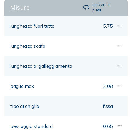
converti in
Misure
piedi
lunghezza fuori tutto
5,75
mt
lunghezza scafo
mt
lunghezza al galleggiamento
mt
baglio max
2,08
mt
tipo di chiglia
fissa
pescaggio standard
0,65
mt