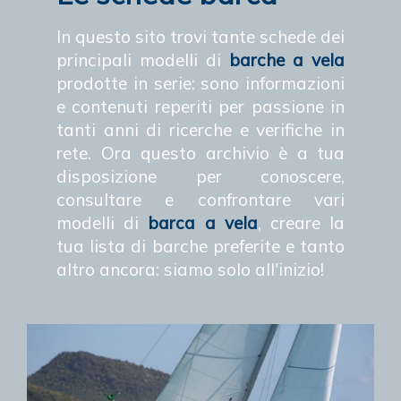
In questo sito trovi tante schede dei
principali modelli di
barche a vela
prodotte in serie: sono informazioni
e contenuti reperiti per passione in
tanti anni di ricerche e verifiche in
rete. Ora questo archivio è a tua
disposizione per conoscere,
consultare e confrontare vari
modelli di
barca a vela
, creare la
tua lista di barche preferite e tanto
altro ancora: siamo solo all'inizio!