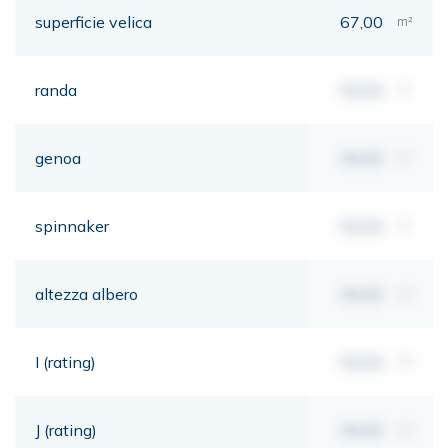
superficie velica
67,00
m²
randa
00,00
m²
genoa
00,00
m²
spinnaker
00,00
m²
altezza albero
00,00
mt
I (rating)
00,00
mt
J (rating)
00,00
mt