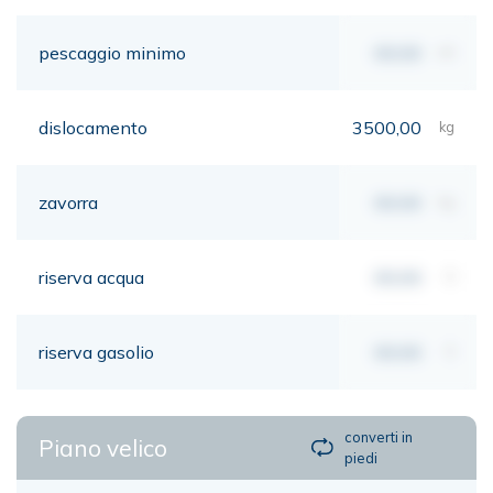
pescaggio minimo
00,00
mt
dislocamento
3500,00
kg
zavorra
00,00
kg
riserva acqua
00,00
lt
riserva gasolio
00,00
lt
converti in
Piano velico
piedi