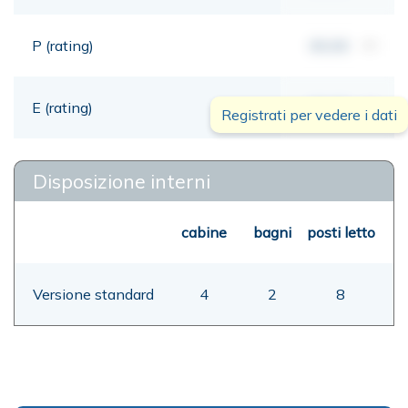
P (rating)
00,00
mt
E (rating)
00,00
mt
Registrati per vedere i dati
Disposizione interni
cabine
bagni
posti letto
Versione standard
4
2
8