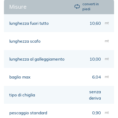
converti in
Misure
piedi
lunghezza fuori tutto
10,60
mt
lunghezza scafo
mt
lunghezza al galleggiamento
10,00
mt
baglio max
6,04
mt
senza
tipo di chiglia
deriva
pescaggio standard
0,90
mt