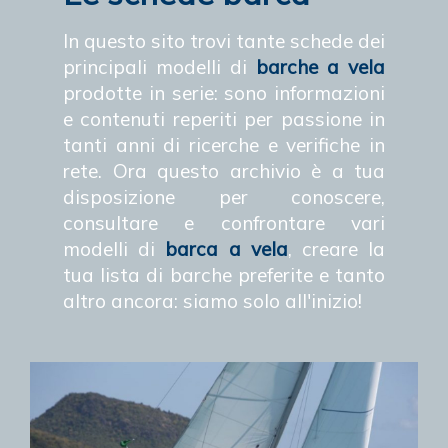
In questo sito trovi tante schede dei
principali modelli di
barche a vela
prodotte in serie: sono informazioni
e contenuti reperiti per passione in
tanti anni di ricerche e verifiche in
rete. Ora questo archivio è a tua
disposizione per conoscere,
consultare e confrontare vari
modelli di
barca a vela
, creare la
tua lista di barche preferite e tanto
altro ancora: siamo solo all'inizio!