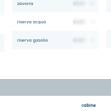
zavorra
00,00
kg
riserva acqua
00,00
lt
riserva gasolio
00,00
lt
cabine