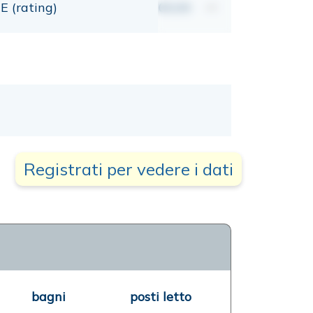
E (rating)
00,00
mt
Registrati per vedere i dati
bagni
posti letto