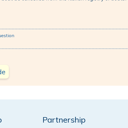
uestion
de
o
Partnership