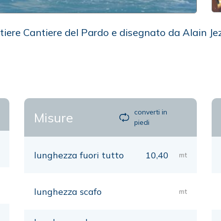
ntiere Cantiere del Pardo e disegnato da Alain Je
converti in
Misure
piedi
lunghezza fuori tutto
10,40
mt
lunghezza scafo
mt