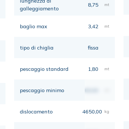
lunghezza al
8,75
mt
galleggiamento
baglio max
3,42
mt
tipo di chiglia
fissa
pescaggio standard
1,80
mt
pescaggio minimo
00,00
mt
dislocamento
4650,00
kg