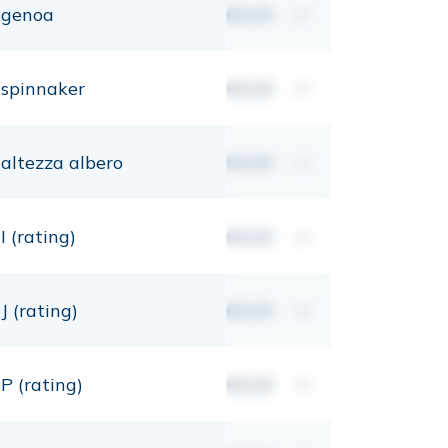
genoa
00,00
m²
spinnaker
00,00
m²
altezza albero
00,00
mt
I (rating)
00,00
mt
J (rating)
00,00
mt
P (rating)
00,00
mt