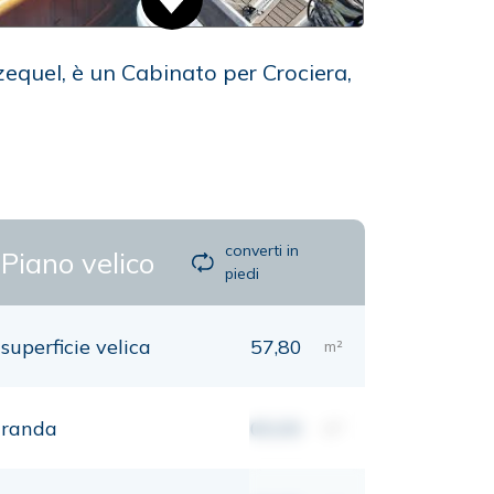
zequel, è un Cabinato per Crociera,
converti in
Piano velico
piedi
superficie velica
57,80
m²
randa
00,00
m²