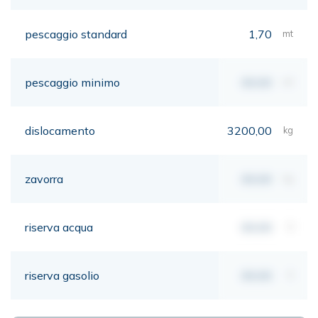
pescaggio standard
1,70
mt
pescaggio minimo
00,00
mt
dislocamento
3200,00
kg
zavorra
00,00
kg
riserva acqua
00,00
lt
riserva gasolio
00,00
lt