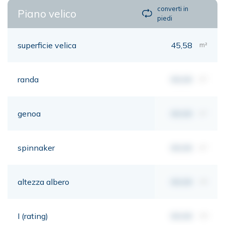
converti in
Piano velico
piedi
superficie velica
45,58
m²
randa
00,00
m²
genoa
00,00
m²
spinnaker
00,00
m²
altezza albero
00,00
mt
I (rating)
00,00
mt