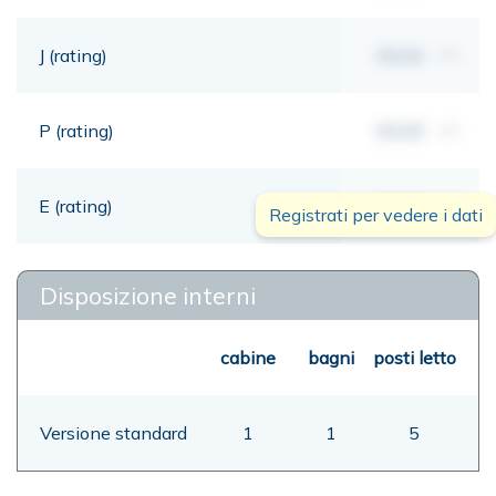
J (rating)
00,00
mt
P (rating)
00,00
mt
E (rating)
00,00
mt
Registrati per vedere i dati
Disposizione interni
cabine
bagni
posti letto
Versione standard
1
1
5