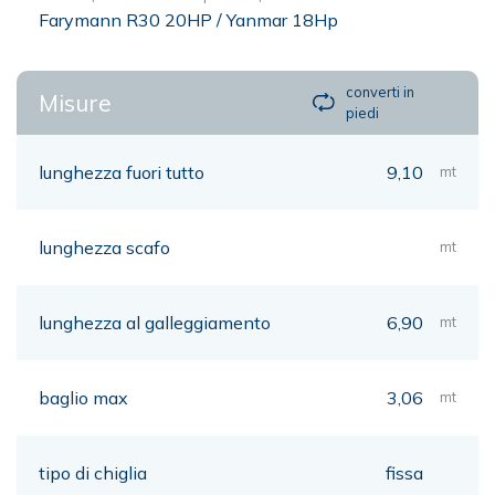
Farymann R30 20HP / Yanmar 18Hp
converti in
Misure
piedi
lunghezza fuori tutto
9,10
mt
lunghezza scafo
mt
lunghezza al galleggiamento
6,90
mt
baglio max
3,06
mt
tipo di chiglia
fissa