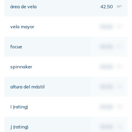
área de vela
42,50
m²
vela mayor
00,00
m²
focue
00,00
m²
spinnaker
00,00
m²
altura del mástil
00,00
mt
I (rating)
00,00
mt
J (rating)
00,00
mt