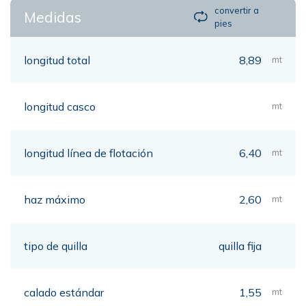
convertir a
Medidas
pies
longitud total
8,89
mt
longitud casco
mt
longitud línea de flotación
6,40
mt
haz máximo
2,60
mt
tipo de quilla
quilla fija
calado estándar
1,55
mt