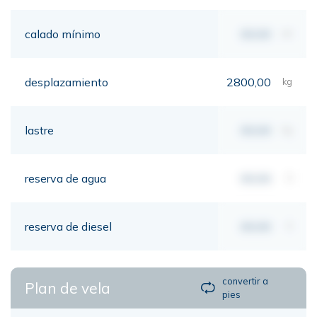
calado mínimo
00,00
mt
desplazamiento
2800,00
kg
lastre
00,00
kg
reserva de agua
00,00
lt
reserva de diesel
00,00
lt
convertir a
Plan de vela
pies