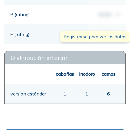
P (rating)
00,00
mt
E (rating)
00,00
mt
Registrarse para ver los datos
Distribución interior
cabañas
inodoro
camas
versión estándar
1
1
6