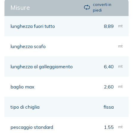
converti in
Misure
piedi
lunghezza fuori tutto
8,89
mt
lunghezza scafo
mt
lunghezza al galleggiamento
6,40
mt
baglio max
2,60
mt
tipo di chiglia
fissa
pescaggio standard
1,55
mt