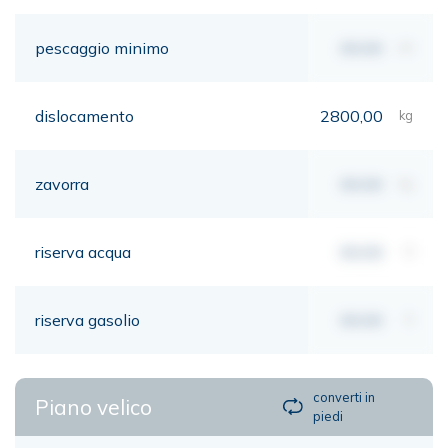
pescaggio minimo
00,00
mt
dislocamento
2800,00
kg
zavorra
00,00
kg
riserva acqua
00,00
lt
riserva gasolio
00,00
lt
converti in
Piano velico
piedi