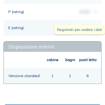
P (rating)
00,00
mt
E (rating)
00,00
mt
Registrati per vedere i dati
Disposizione interni
cabine
bagni
posti letto
Versione standard
1
1
6