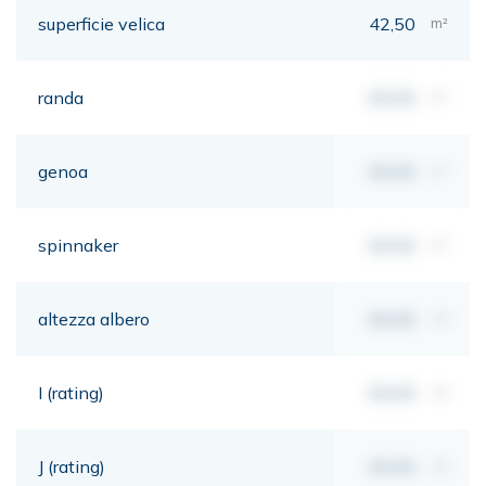
superficie velica
42,50
m²
randa
00,00
m²
genoa
00,00
m²
spinnaker
00,00
m²
altezza albero
00,00
mt
I (rating)
00,00
mt
J (rating)
00,00
mt