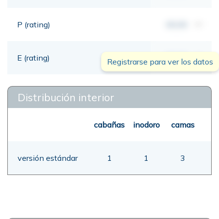
P (rating)
00,00
mt
E (rating)
00,00
mt
Registrarse para ver los datos
Distribución interior
cabañas
inodoro
camas
versión estándar
1
1
3