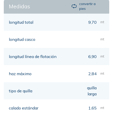
convertir a
Medidas
pies
longitud total
9,70
mt
longitud casco
mt
longitud línea de flotación
6,90
mt
haz máximo
2,84
mt
quilla
tipo de quilla
larga
calado estándar
1,65
mt