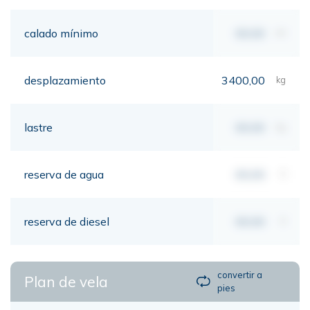
calado mínimo
00,00
mt
desplazamiento
3400,00
kg
lastre
00,00
kg
reserva de agua
00,00
lt
reserva de diesel
00,00
lt
convertir a
Plan de vela
pies