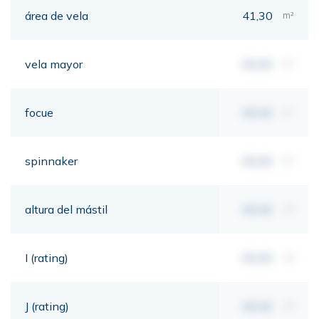
área de vela
41,30
m²
vela mayor
00,00
m²
focue
00,00
m²
spinnaker
00,00
m²
altura del mástil
00,00
mt
I (rating)
00,00
mt
J (rating)
00,00
mt