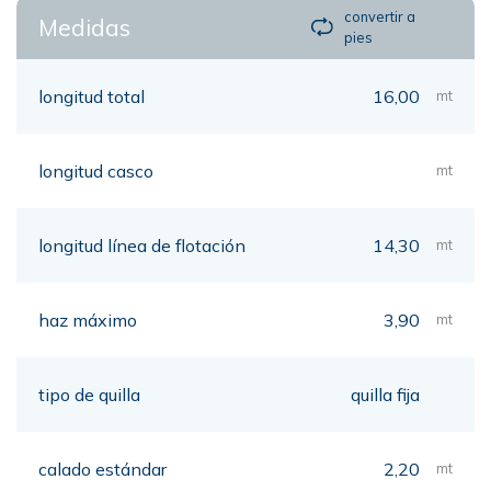
convertir a
Medidas
pies
longitud total
16,00
mt
longitud casco
mt
longitud línea de flotación
14,30
mt
haz máximo
3,90
mt
tipo de quilla
quilla fija
calado estándar
2,20
mt