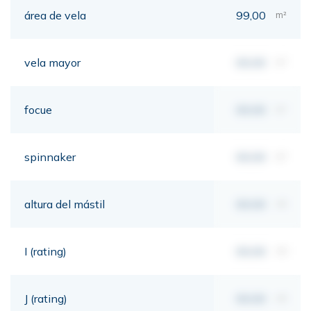
área de vela
99,00
m²
vela mayor
00,00
m²
focue
00,00
m²
spinnaker
00,00
m²
altura del mástil
00,00
mt
I (rating)
00,00
mt
J (rating)
00,00
mt