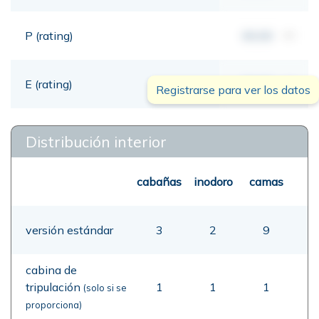
P (rating)
00,00
mt
E (rating)
00,00
mt
Registrarse para ver los datos
Distribución interior
cabañas
inodoro
camas
versión estándar
3
2
9
cabina de
tripulación
1
1
1
(solo si se
proporciona)