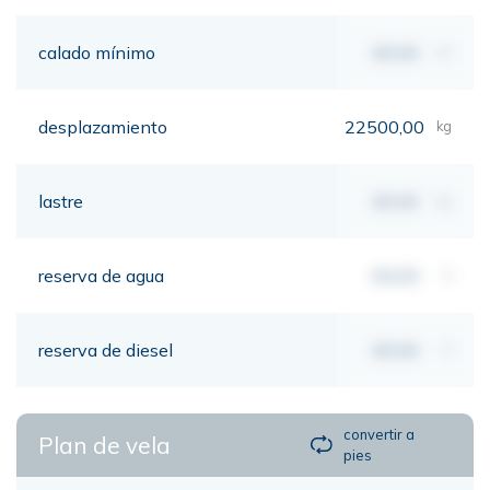
calado mínimo
00,00
mt
desplazamiento
22500,00
kg
lastre
00,00
kg
reserva de agua
00,00
lt
reserva de diesel
00,00
lt
convertir a
Plan de vela
pies