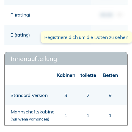
P (rating)
00,00
mt
E (rating)
00,00
mt
Registriere dich um die Daten zu sehen
Innenaufteilung
Kabinen
toilette
Betten
Standard Version
3
2
9
Mannschaftskabine
1
1
1
(nur wenn vorhanden)