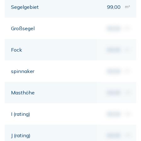
Segelgebiet
99,00
m²
Großsegel
00,00
m²
Fock
00,00
m²
spinnaker
00,00
m²
Masthöhe
00,00
mt
I (rating)
00,00
mt
J (rating)
00,00
mt