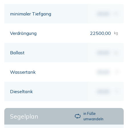
minimaler Tiefgang
00,00
mt
Verdrängung
22500,00
kg
Ballast
00,00
kg
Wassertank
00,00
lt
Dieseltank
00,00
lt
in Füße
Segelplan
umwandeln