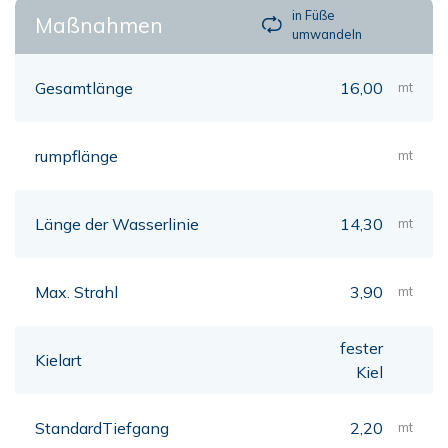
in Füße
Maßnahmen
umwandeln
Gesamtlänge
16,00
mt
rumpflänge
mt
Länge der Wasserlinie
14,30
mt
Max. Strahl
3,90
mt
fester
Kielart
Kiel
StandardTiefgang
2,20
mt