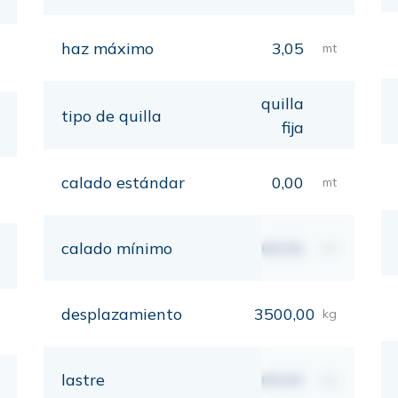
haz máximo
3,05
mt
quilla
tipo de quilla
fija
calado estándar
0,00
mt
calado mínimo
00,00
mt
desplazamiento
3500,00
kg
lastre
00,00
kg