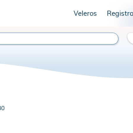
Veleros
Registr
30