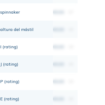
spinnaker
00,00
m²
altura del mástil
00,00
mt
I (rating)
00,00
mt
J (rating)
00,00
mt
P (rating)
00,00
mt
E (rating)
00,00
mt