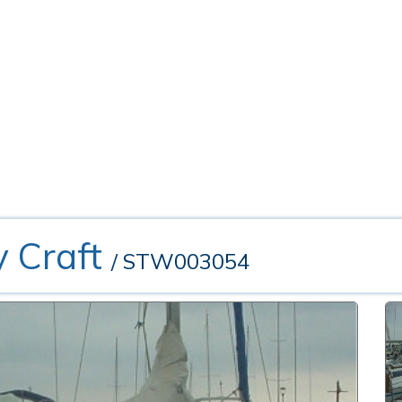
 Craft
/ STW003054