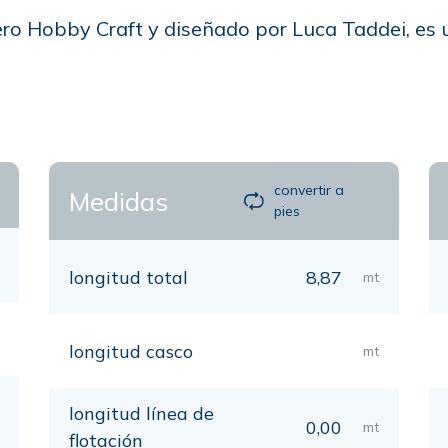
lero Hobby Craft y diseñado por Luca Taddei, es 
convertir a
Medidas
pies
longitud total
8,87
mt
longitud casco
mt
longitud línea de
0,00
mt
flotación