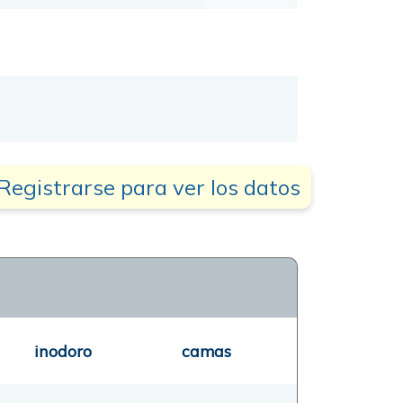
Registrarse para ver los datos
inodoro
camas