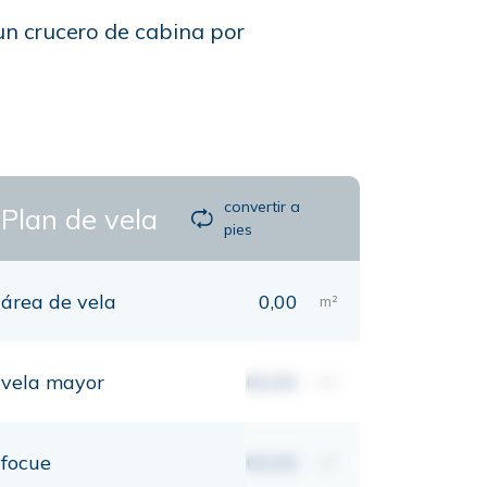
un crucero de cabina por
convertir a
Plan de vela
pies
área de vela
0,00
m²
vela mayor
00,00
m²
focue
00,00
m²