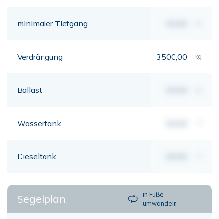
minimaler Tiefgang
00,00
mt
Verdrängung
3500,00
kg
Ballast
00,00
kg
Wassertank
00,00
lt
Dieseltank
00,00
lt
in Füße
Segelplan
umwandeln