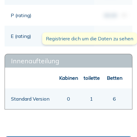
P (rating)
00,00
mt
E (rating)
00,00
mt
Registriere dich um die Daten zu sehen
Innenaufteilung
Kabinen
toilette
Betten
Standard Version
0
1
6