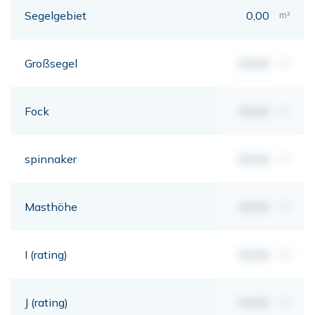
Segelgebiet
0,00
m²
Großsegel
00,00
m²
Fock
00,00
m²
spinnaker
00,00
m²
Masthöhe
00,00
mt
I (rating)
00,00
mt
J (rating)
00,00
mt