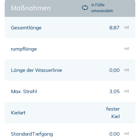
in Füße
Maßnahmen
umwandeln
Gesamtlänge
8,87
mt
rumpflänge
mt
Länge der Wasserlinie
0,00
mt
Max. Strahl
3,05
mt
fester
Kielart
Kiel
StandardTiefgang
0,00
mt