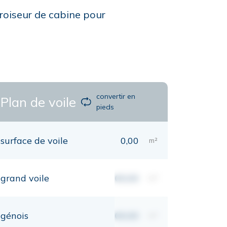
roiseur de cabine pour
convertir en
Plan de voile
pieds
surface de voile
0,00
m²
grand voile
00,00
m²
génois
00,00
m²