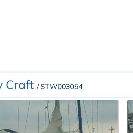
 Craft
/ STW003054