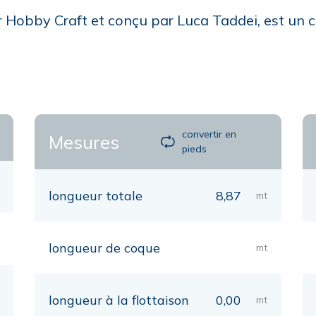
r Hobby Craft et conçu par Luca Taddei, est un c
convertir en
Mesures
pieds
longueur totale
8,87
mt
longueur de coque
mt
longueur à la flottaison
0,00
mt