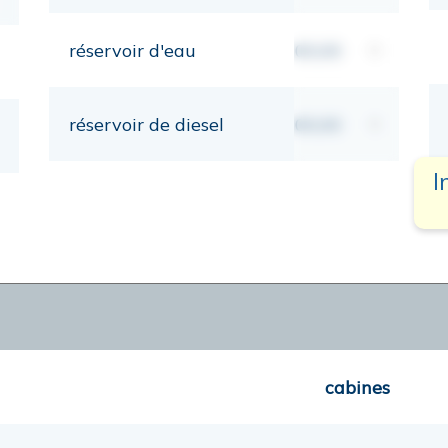
réservoir d'eau
00,00
lt
réservoir de diesel
00,00
lt
I
cabines