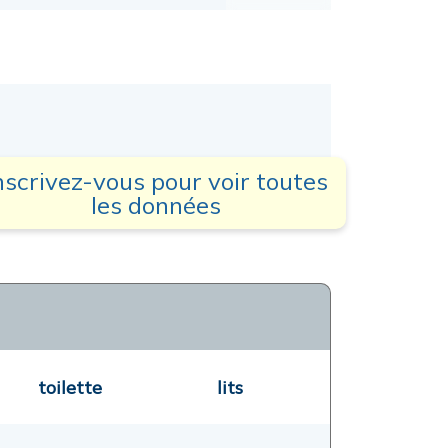
nscrivez-vous pour voir toutes
les données
toilette
lits