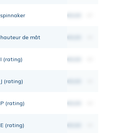
spinnaker
00,00
m²
hauteur de mât
00,00
mt
I (rating)
00,00
mt
J (rating)
00,00
mt
P (rating)
00,00
mt
E (rating)
00,00
mt