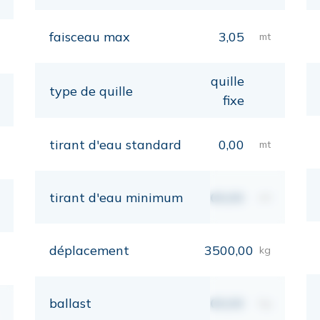
faisceau max
3,05
mt
quille
type de quille
fixe
tirant d'eau standard
0,00
mt
tirant d'eau minimum
00,00
mt
déplacement
3500,00
kg
ballast
00,00
kg