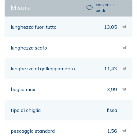
converti in
Misure
piedi
lunghezza fuori tutto
13,05
mt
lunghezza scafo
mt
lunghezza al galleggiamento
11,43
mt
baglio max
3,99
mt
tipo di chiglia
fissa
pescaggio standard
1,56
mt