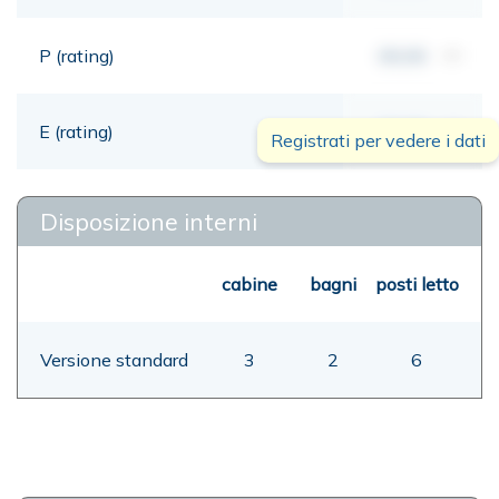
P (rating)
00,00
mt
E (rating)
00,00
mt
Registrati per vedere i dati
Disposizione interni
cabine
bagni
posti letto
Versione standard
3
2
6