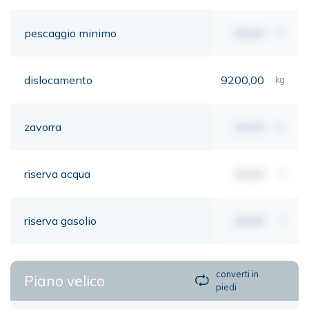
pescaggio minimo
00,00
mt
dislocamento
9200,00
kg
zavorra
00,00
kg
riserva acqua
00,00
lt
riserva gasolio
00,00
lt
converti in
Piano velico
piedi