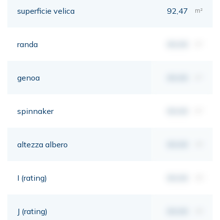
superficie velica
92,47
m²
randa
00,00
m²
genoa
00,00
m²
spinnaker
00,00
m²
altezza albero
00,00
mt
I (rating)
00,00
mt
J (rating)
00,00
mt