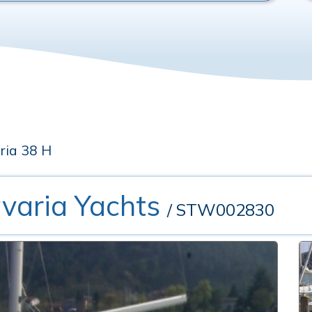
ria 38 H
avaria Yachts
/ STW002830