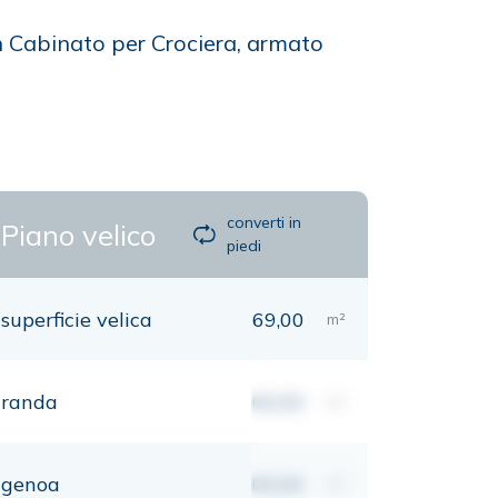
un Cabinato per Crociera, armato
converti in
Piano velico
piedi
superficie velica
69,00
m²
randa
00,00
m²
genoa
00,00
m²