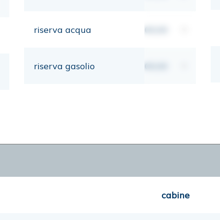
riserva acqua
00,00
lt
riserva gasolio
00,00
lt
cabine