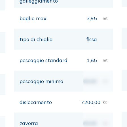
galleggiamento
baglio max
3,95
mt
tipo di chiglia
fissa
pescaggio standard
1,85
mt
pescaggio minimo
00,00
mt
dislocamento
7200,00
kg
zavorra
00,00
kg