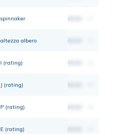
spinnaker
00,00
m²
altezza albero
00,00
mt
I (rating)
00,00
mt
J (rating)
00,00
mt
P (rating)
00,00
mt
E (rating)
00,00
mt