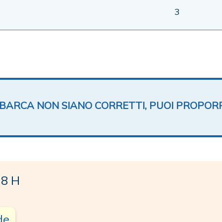
3
TA BARCA NON SIANO CORRETTI, PUOI PROPOR
38 H
de