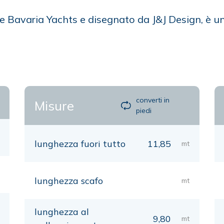
re Bavaria Yachts e disegnato da J&J Design, è 
converti in
Misure
piedi
lunghezza fuori tutto
11,85
mt
lunghezza scafo
mt
lunghezza al
9,80
mt