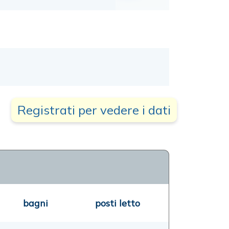
Registrati per vedere i dati
bagni
posti letto