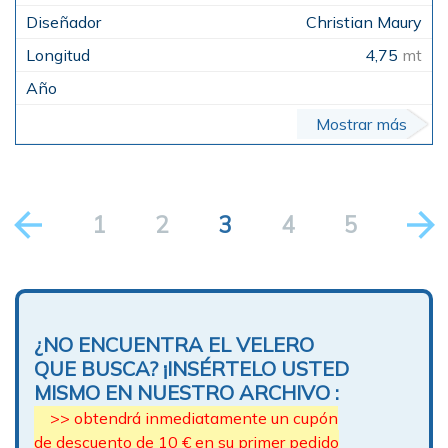
Christian Maury
4,75
mt
Mostrar más
1
2
3
4
5
¿NO ENCUENTRA EL VELERO
QUE BUSCA? ¡INSÉRTELO USTED
MISMO EN NUESTRO ARCHIVO :
>> obtendrá inmediatamente un cupón
de descuento de 10 € en su primer pedido