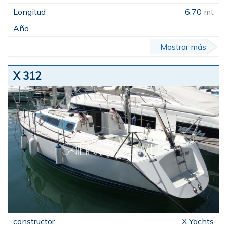
6,70
mt
Mostrar más
X 312
X Yachts