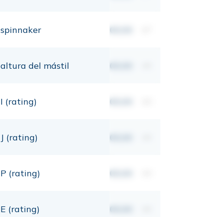
spinnaker
00,00
m²
altura del mástil
00,00
mt
I (rating)
00,00
mt
J (rating)
00,00
mt
P (rating)
00,00
mt
E (rating)
00,00
mt