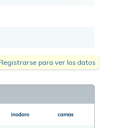
Registrarse para ver los datos
inodoro
camas