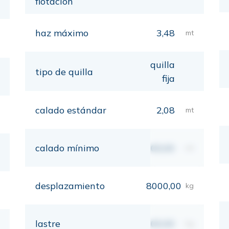
flotación
haz máximo
3,48
mt
quilla
tipo de quilla
fija
calado estándar
2,08
mt
calado mínimo
00,00
mt
desplazamiento
8000,00
kg
lastre
00,00
kg