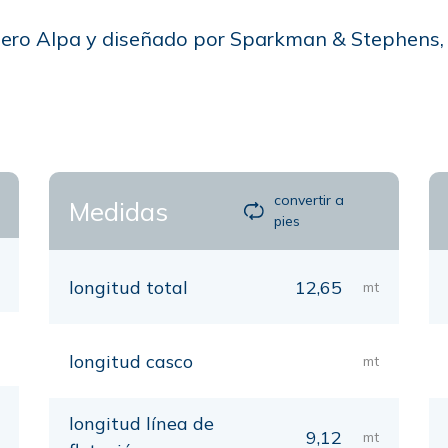
illero Alpa y diseñado por Sparkman & Stephens,
convertir a
Medidas
pies
longitud total
12,65
mt
longitud casco
mt
longitud línea de
9,12
mt