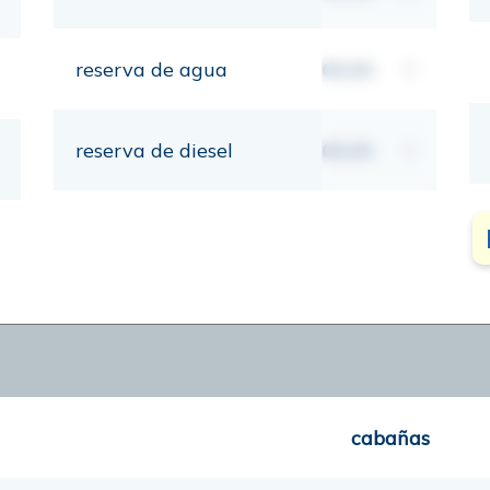
reserva de agua
00,00
lt
reserva de diesel
00,00
lt
cabañas