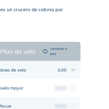
 es un crucero de cabina por
convertir a
Plan de vela
pies
área de vela
0,00
m²
vela mayor
00,00
m²
focue
00,00
m²