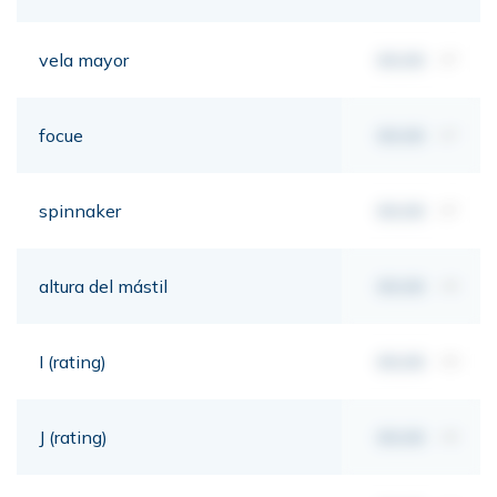
vela mayor
00,00
m²
focue
00,00
m²
spinnaker
00,00
m²
altura del mástil
00,00
mt
I (rating)
00,00
mt
J (rating)
00,00
mt