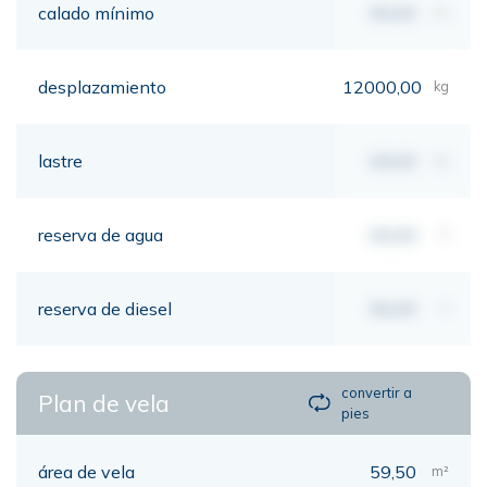
calado mínimo
00,00
mt
desplazamiento
12000,00
kg
lastre
00,00
kg
reserva de agua
00,00
lt
reserva de diesel
00,00
lt
convertir a
Plan de vela
pies
área de vela
59,50
m²