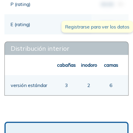
P (rating)
00,00
mt
E (rating)
00,00
mt
Registrarse para ver los datos
Distribución interior
cabañas
inodoro
camas
versión estándar
3
2
6