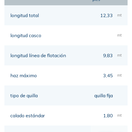
longitud total
12,33
mt
longitud casco
mt
longitud línea de flotación
9,83
mt
haz máximo
3,45
mt
tipo de quilla
quilla fija
calado estándar
1,80
mt