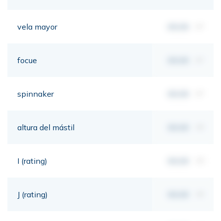
vela mayor
00,00
m²
focue
00,00
m²
spinnaker
00,00
m²
altura del mástil
00,00
mt
I (rating)
00,00
mt
J (rating)
00,00
mt