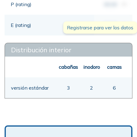
P (rating)
00,00
mt
E (rating)
00,00
mt
Registrarse para ver los datos
Distribución interior
cabañas
inodoro
camas
versión estándar
3
2
6