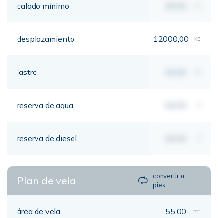
calado mínimo
00,00
mt
desplazamiento
12000,00
kg
lastre
00,00
kg
reserva de agua
00,00
lt
reserva de diesel
00,00
lt
convertir a
Plan de vela
pies
área de vela
55,00
m²