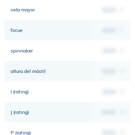
vela mayor
00,00
m²
focue
00,00
m²
spinnaker
00,00
m²
altura del mástil
00,00
mt
I (rating)
00,00
mt
J (rating)
00,00
mt
P (rating)
00,00
mt