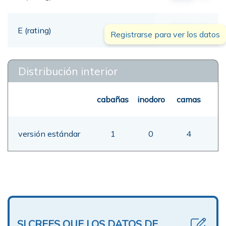
E (rating)
00,00
mt
Registrarse para ver los datos
Distribución interior
cabañas
inodoro
camas
versión estándar
1
0
4
SI CREES QUE LOS DATOS DE