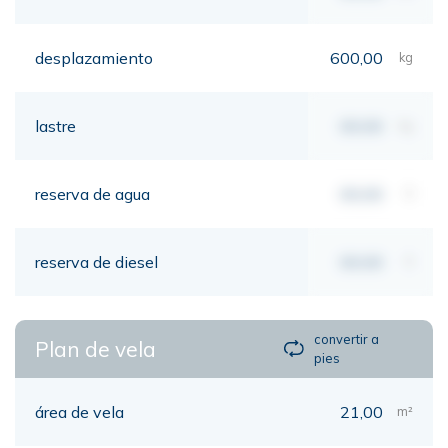
desplazamiento
600,00
kg
lastre
00,00
kg
reserva de agua
00,00
lt
reserva de diesel
00,00
lt
convertir a
Plan de vela
pies
área de vela
21,00
m²