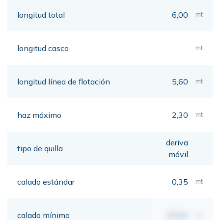
longitud total
6,00
mt
longitud casco
mt
longitud línea de flotación
5,60
mt
haz máximo
2,30
mt
deriva
tipo de quilla
móvil
calado estándar
0,35
mt
calado mínimo
00,00
mt