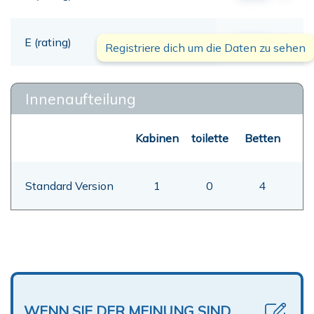
E (rating)
00,00
mt
Registriere dich um die Daten zu sehen
Innenaufteilung
Kabinen
toilette
Betten
Standard Version
1
0
4
WENN SIE DER MEINUNG SIND,