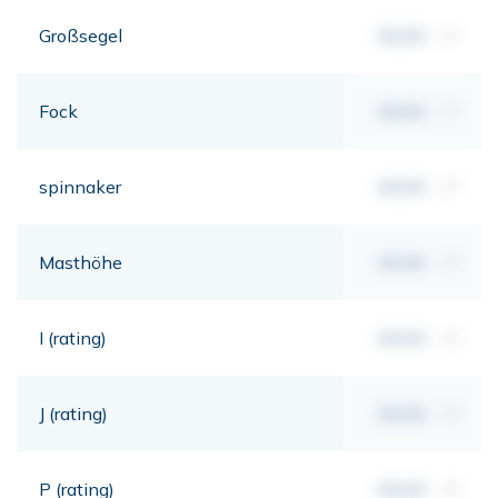
Großsegel
00,00
m²
Fock
00,00
m²
spinnaker
00,00
m²
Masthöhe
00,00
mt
I (rating)
00,00
mt
J (rating)
00,00
mt
P (rating)
00,00
mt