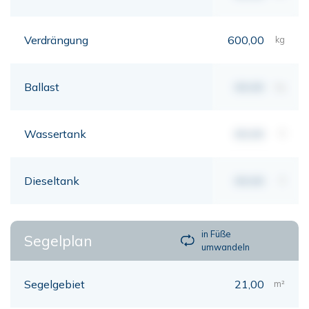
Verdrängung
600,00
kg
Ballast
00,00
kg
Wassertank
00,00
lt
Dieseltank
00,00
lt
in Füße
Segelplan
umwandeln
Segelgebiet
21,00
m²