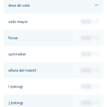
área de vela
m²
vela mayor
00,00
m²
focue
00,00
m²
spinnaker
00,00
m²
altura del mástil
00,00
mt
I (rating)
00,00
mt
J (rating)
00,00
mt