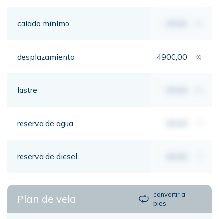
calado mínimo
00,00
mt
desplazamiento
4900,00
kg
lastre
00,00
kg
reserva de agua
00,00
lt
reserva de diesel
00,00
lt
convertir a
Plan de vela
pies