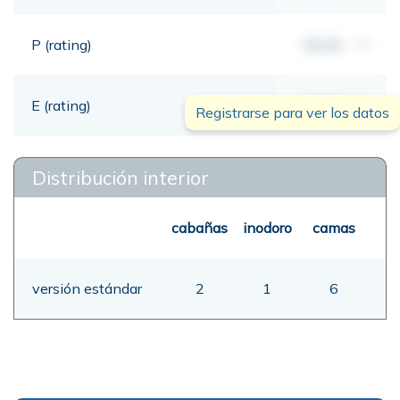
P (rating)
00,00
mt
E (rating)
00,00
mt
Registrarse para ver los datos
Distribución interior
cabañas
inodoro
camas
versión estándar
2
1
6