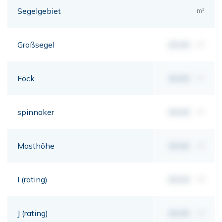
Segelgebiet
m²
Großsegel
00,00
m²
Fock
00,00
m²
spinnaker
00,00
m²
Masthöhe
00,00
mt
I (rating)
00,00
mt
J (rating)
00,00
mt