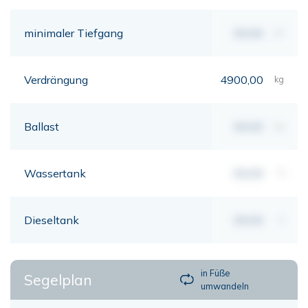
minimaler Tiefgang
00,00
mt
Verdrängung
4900,00
kg
Ballast
00,00
kg
Wassertank
00,00
lt
Dieseltank
00,00
lt
in Füße
Segelplan
umwandeln