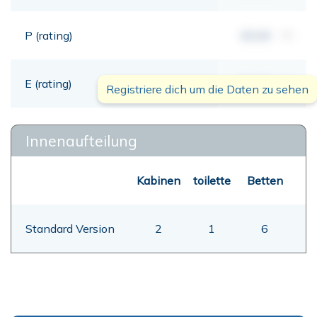
P (rating)
00,00
mt
E (rating)
00,00
mt
Registriere dich um die Daten zu sehen
Innenaufteilung
Kabinen
toilette
Betten
Standard Version
2
1
6