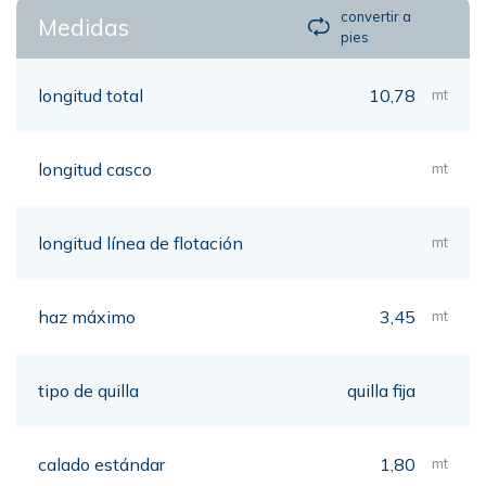
convertir a
Medidas
pies
longitud total
10,78
mt
longitud casco
mt
longitud línea de flotación
mt
haz máximo
3,45
mt
tipo de quilla
quilla fija
calado estándar
1,80
mt