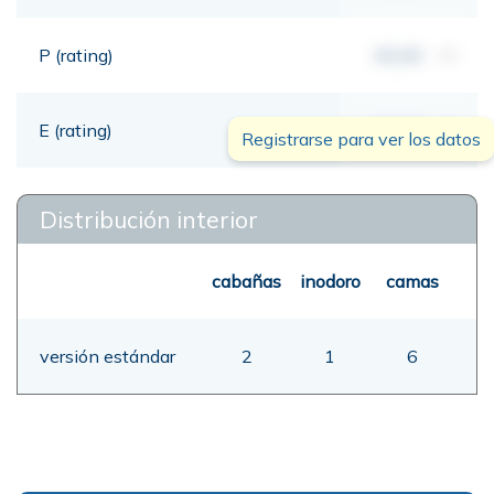
P (rating)
00,00
mt
E (rating)
00,00
mt
Registrarse para ver los datos
Distribución interior
cabañas
inodoro
camas
versión estándar
2
1
6