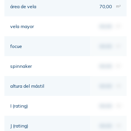
área de vela
70,00
m²
vela mayor
00,00
m²
focue
00,00
m²
spinnaker
00,00
m²
altura del mástil
00,00
mt
I (rating)
00,00
mt
J (rating)
00,00
mt