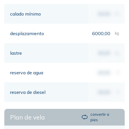
calado mínimo
00,00
mt
desplazamiento
6000,00
kg
lastre
00,00
kg
reserva de agua
00,00
lt
reserva de diesel
00,00
lt
convertir a
Plan de vela
pies