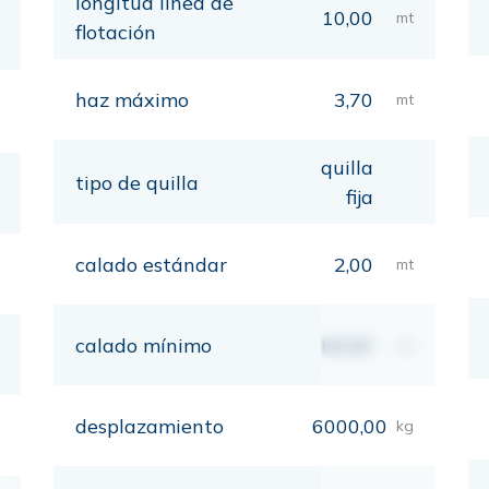
longitud línea de
10,00
mt
flotación
haz máximo
3,70
mt
quilla
tipo de quilla
fija
calado estándar
2,00
mt
calado mínimo
00,00
mt
desplazamiento
6000,00
kg