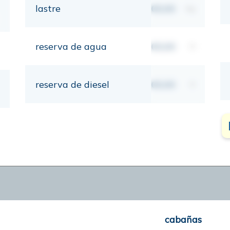
lastre
00,00
kg
reserva de agua
00,00
lt
reserva de diesel
00,00
lt
cabañas