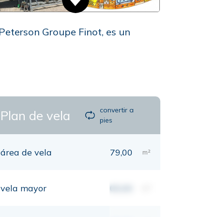
Peterson Groupe Finot, es un
convertir a
Plan de vela
pies
área de vela
79,00
m²
vela mayor
00,00
m²