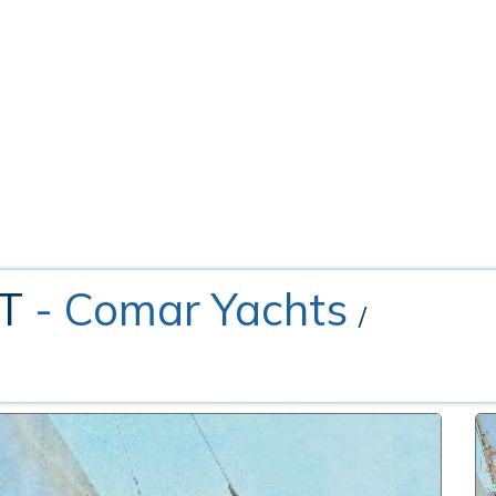
ST
- Comar Yachts
/