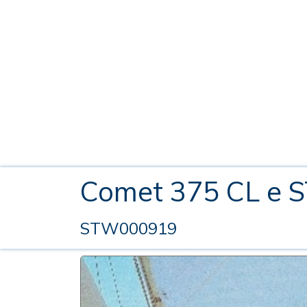
Comet 375 CL e 
STW000919