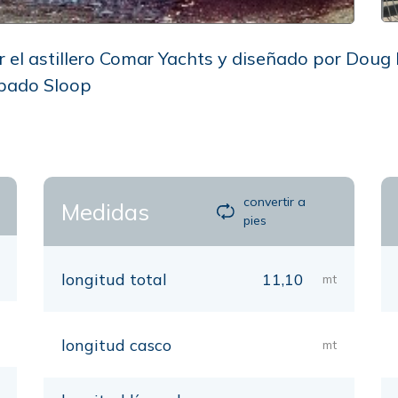
 el astillero Comar Yachts y diseñado por Doug 
ipado Sloop
convertir a
Medidas
pies
longitud total
11,10
mt
longitud casco
mt