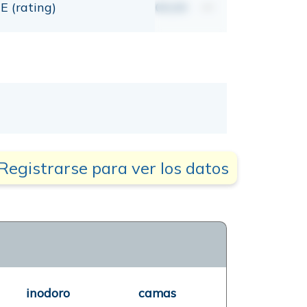
E (rating)
00,00
mt
Registrarse para ver los datos
inodoro
camas