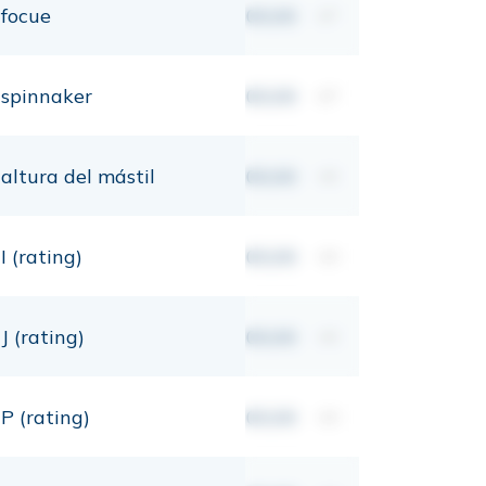
focue
00,00
m²
spinnaker
00,00
m²
altura del mástil
00,00
mt
I (rating)
00,00
mt
J (rating)
00,00
mt
P (rating)
00,00
mt