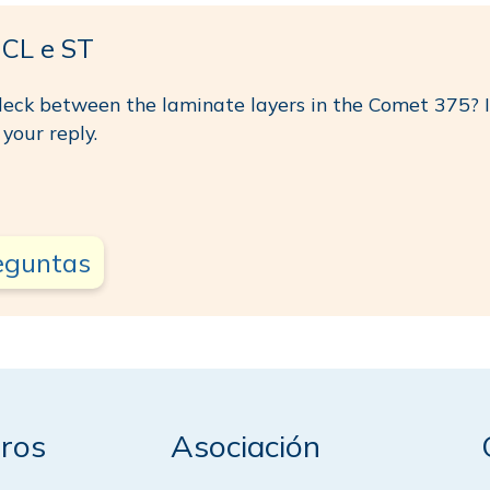
CL e ST
e deck between the laminate layers in the Comet 375? 
your reply.
reguntas
ros
Asociación