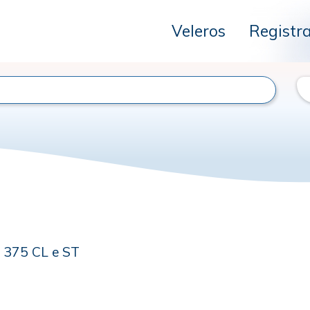
Veleros
Registr
 375 CL e ST