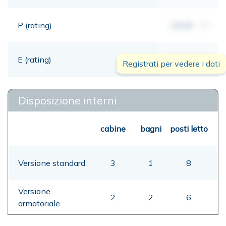
P (rating)
00,00
mt
E (rating)
00,00
mt
Registrati per vedere i dati
Disposizione interni
cabine
bagni
posti letto
Versione standard
3
1
8
Versione
2
2
6
armatoriale