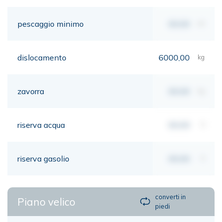
pescaggio minimo
00,00
mt
dislocamento
6000,00
kg
zavorra
00,00
kg
riserva acqua
00,00
lt
riserva gasolio
00,00
lt
converti in
Piano velico
piedi