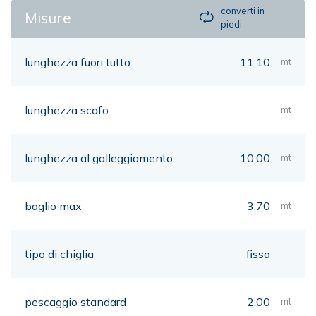
converti in
Misure
piedi
lunghezza fuori tutto
11,10
mt
lunghezza scafo
mt
lunghezza al galleggiamento
10,00
mt
baglio max
3,70
mt
tipo di chiglia
fissa
pescaggio standard
2,00
mt