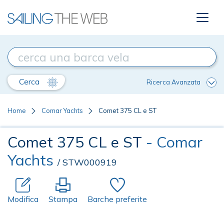
Cerca
Ricerca Avanzata
Home
Comar Yachts
Comet 375 CL e ST
Comet 375 CL e ST
- Comar
Yachts
/ STW000919
Modifica
Stampa
Barche preferite