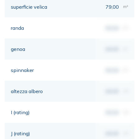
superficie velica
79,00
m²
randa
00,00
m²
genoa
00,00
m²
spinnaker
00,00
m²
altezza albero
00,00
mt
I (rating)
00,00
mt
J (rating)
00,00
mt