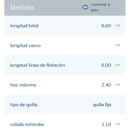
convertir a
Medidas
pies
longitud total
6,60
mt
longitud casco
mt
longitud línea de flotación
6,00
mt
haz máximo
2,40
mt
tipo de quilla
quilla fija
calado estándar
1,10
mt