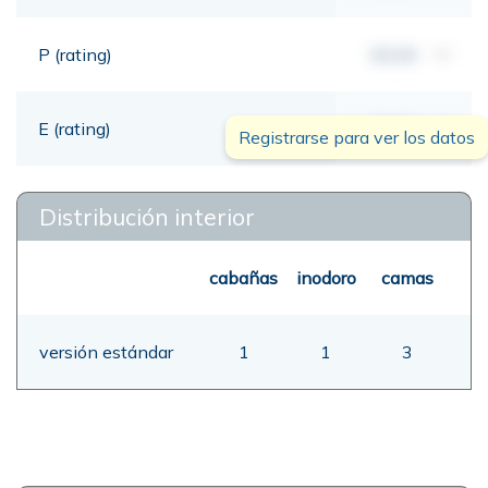
P (rating)
00,00
mt
E (rating)
00,00
mt
Registrarse para ver los datos
Distribución interior
cabañas
inodoro
camas
versión estándar
1
1
3