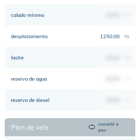
calado mínimo
00,00
mt
desplazamiento
1250,00
kg
lastre
00,00
kg
reserva de agua
00,00
lt
reserva de diesel
00,00
lt
convertir a
Plan de vela
pies