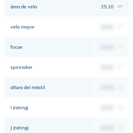
área de vela
25,10
m²
vela mayor
00,00
m²
focue
00,00
m²
spinnaker
00,00
m²
altura del mástil
00,00
mt
I (rating)
00,00
mt
J (rating)
00,00
mt