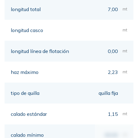
longitud total
7,00
mt
longitud casco
mt
longitud línea de flotación
0,00
mt
haz máximo
2,23
mt
tipo de quilla
quilla fija
calado estándar
1,15
mt
calado mínimo
00,00
mt