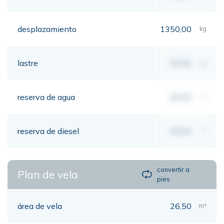
desplazamiento
1350,00
kg
lastre
00,00
kg
reserva de agua
00,00
lt
reserva de diesel
00,00
lt
convertir a
Plan de vela
pies
área de vela
26,50
m²