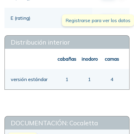
E (rating)
00,00
mt
Registrarse para ver los datos
Distribución interior
cabañas
inodoro
camas
versión estándar
1
1
4
DOCUMENTACIÓN: Cocaletta