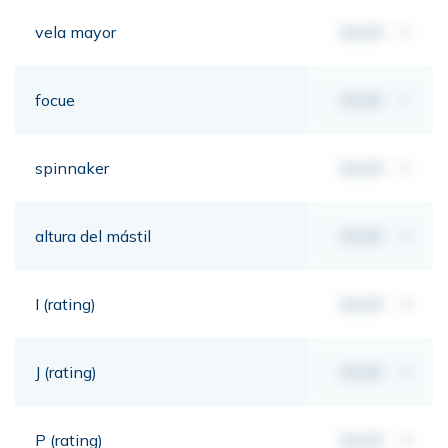
vela mayor
00,00
m²
focue
00,00
m²
spinnaker
00,00
m²
altura del mástil
00,00
mt
I (rating)
00,00
mt
J (rating)
00,00
mt
P (rating)
00,00
mt