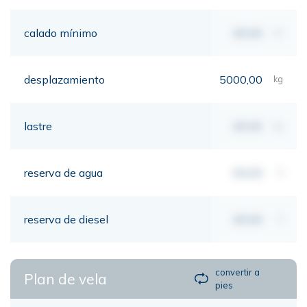
calado mínimo
00,00
mt
desplazamiento
5000,00
kg
lastre
00,00
kg
reserva de agua
00,00
lt
reserva de diesel
00,00
lt
convertir a
Plan de vela
pies