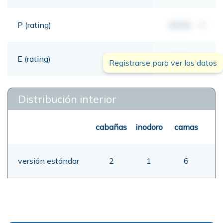
P (rating)
00,00
mt
E (rating)
00,00
mt
Registrarse para ver los datos
Distribución interior
cabañas
inodoro
camas
versión estándar
2
1
6