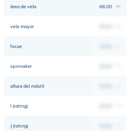
área de vela
66,00
m²
vela mayor
00,00
m²
focue
00,00
m²
spinnaker
00,00
m²
altura del mástil
00,00
mt
I (rating)
00,00
mt
J (rating)
00,00
mt