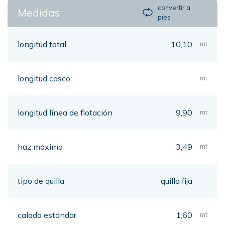
convertir a
Medidas
pies
longitud total
10,10
mt
longitud casco
mt
longitud línea de flotación
9,90
mt
haz máximo
3,49
mt
tipo de quilla
quilla fija
calado estándar
1,60
mt