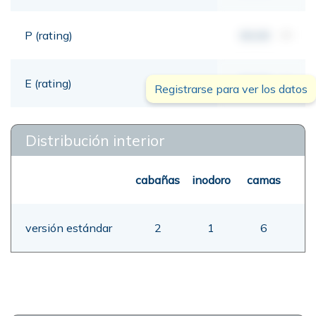
P (rating)
00,00
mt
E (rating)
00,00
mt
Registrarse para ver los datos
Distribución interior
cabañas
inodoro
camas
versión estándar
2
1
6