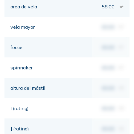
área de vela
58,00
m²
vela mayor
00,00
m²
focue
00,00
m²
spinnaker
00,00
m²
altura del mástil
00,00
mt
I (rating)
00,00
mt
J (rating)
00,00
mt