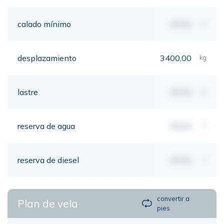
calado mínimo
00,00
mt
desplazamiento
3400,00
kg
lastre
00,00
kg
reserva de agua
00,00
lt
reserva de diesel
00,00
lt
convertir a
Plan de vela
pies