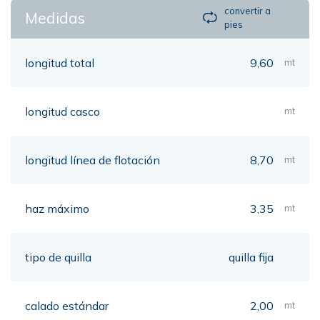
convertir a
Medidas
pies
longitud total
9,60
mt
longitud casco
mt
longitud línea de flotación
8,70
mt
haz máximo
3,35
mt
tipo de quilla
quilla fija
calado estándar
2,00
mt