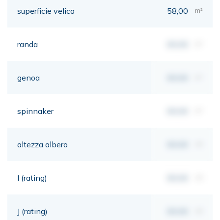
superficie velica
58,00
m²
randa
00,00
m²
genoa
00,00
m²
spinnaker
00,00
m²
altezza albero
00,00
mt
I (rating)
00,00
mt
J (rating)
00,00
mt