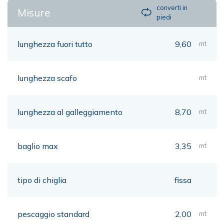
converti in
Misure
piedi
lunghezza fuori tutto
9,60
mt
lunghezza scafo
mt
lunghezza al galleggiamento
8,70
mt
baglio max
3,35
mt
tipo di chiglia
fissa
pescaggio standard
2,00
mt