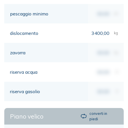
pescaggio minimo
00,00
mt
dislocamento
3400,00
kg
zavorra
00,00
kg
riserva acqua
00,00
lt
riserva gasolio
00,00
lt
converti in
Piano velico
piedi