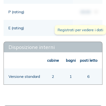
P (rating)
00,00
mt
E (rating)
00,00
mt
Registrati per vedere i dati
Disposizione interni
cabine
bagni
posti letto
Versione standard
2
1
6