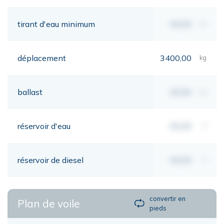
tirant d'eau minimum
00,00
mt
déplacement
3400,00
kg
ballast
00,00
kg
réservoir d'eau
00,00
lt
réservoir de diesel
00,00
lt
convertir en
Plan de voile
pieds