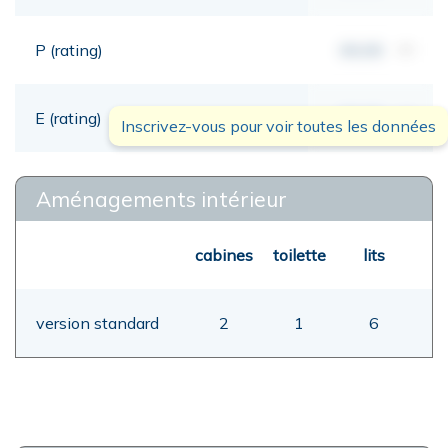
P (rating)
00,00
mt
E (rating)
00,00
mt
Inscrivez-vous pour voir toutes les données
Aménagements intérieur
cabines
toilette
lits
version standard
2
1
6