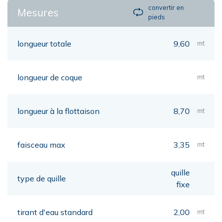
convertir en
Mesures
pieds
longueur totale
9,60
mt
longueur de coque
mt
longueur à la flottaison
8,70
mt
faisceau max
3,35
mt
quille
type de quille
fixe
tirant d'eau standard
2,00
mt