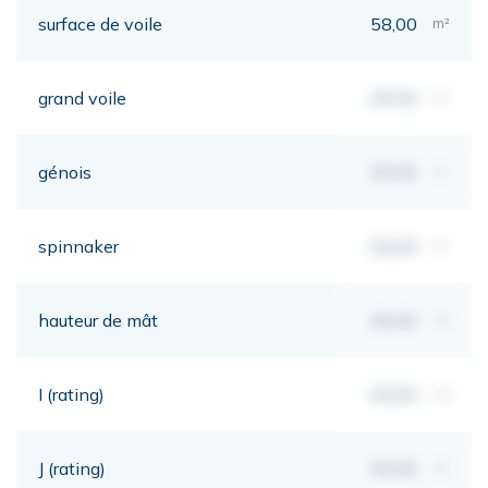
surface de voile
58,00
m²
grand voile
00,00
m²
génois
00,00
m²
spinnaker
00,00
m²
hauteur de mât
00,00
mt
I (rating)
00,00
mt
J (rating)
00,00
mt