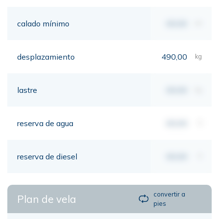
calado mínimo
00,00
mt
desplazamiento
490,00
kg
lastre
00,00
kg
reserva de agua
00,00
lt
reserva de diesel
00,00
lt
convertir a
Plan de vela
pies