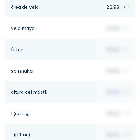
área de vela
22,93
m²
vela mayor
00,00
m²
focue
00,00
m²
spinnaker
00,00
m²
altura del mástil
00,00
mt
I (rating)
00,00
mt
J (rating)
00,00
mt