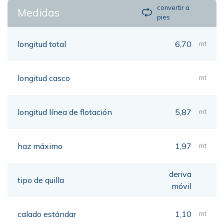
convertir a
Medidas
pies
longitud total
6,70
mt
longitud casco
mt
longitud línea de flotación
5,87
mt
haz máximo
1,97
mt
deriva
tipo de quilla
móvil
calado estándar
1,10
mt