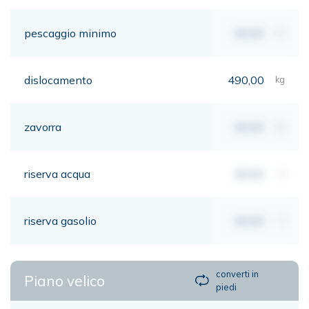
pescaggio minimo
00,00
mt
dislocamento
490,00
kg
zavorra
00,00
kg
riserva acqua
00,00
lt
riserva gasolio
00,00
lt
converti in
Piano velico
piedi