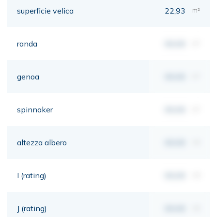
superficie velica
22,93
m²
randa
00,00
m²
genoa
00,00
m²
spinnaker
00,00
m²
altezza albero
00,00
mt
I (rating)
00,00
mt
J (rating)
00,00
mt