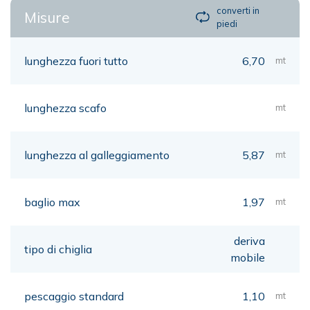
converti in
Misure
piedi
lunghezza fuori tutto
6,70
mt
lunghezza scafo
mt
lunghezza al galleggiamento
5,87
mt
baglio max
1,97
mt
deriva
tipo di chiglia
mobile
pescaggio standard
1,10
mt