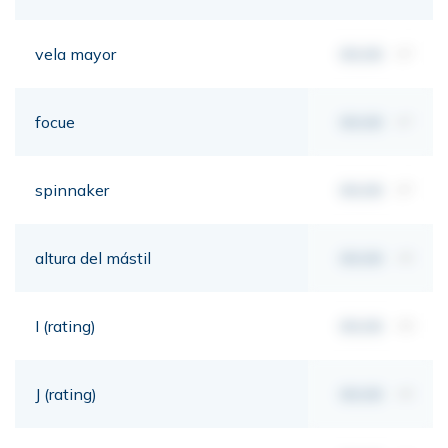
vela mayor
00,00
m²
focue
00,00
m²
spinnaker
00,00
m²
altura del mástil
00,00
mt
I (rating)
00,00
mt
J (rating)
00,00
mt