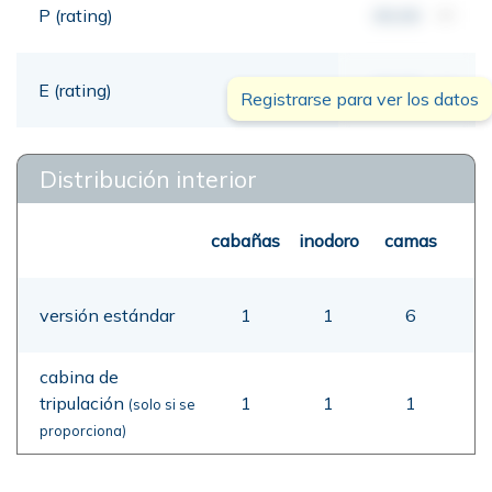
P (rating)
00,00
mt
E (rating)
00,00
mt
Registrarse para ver los datos
Distribución interior
cabañas
inodoro
camas
versión estándar
1
1
6
cabina de
tripulación
1
1
1
(solo si se
proporciona)