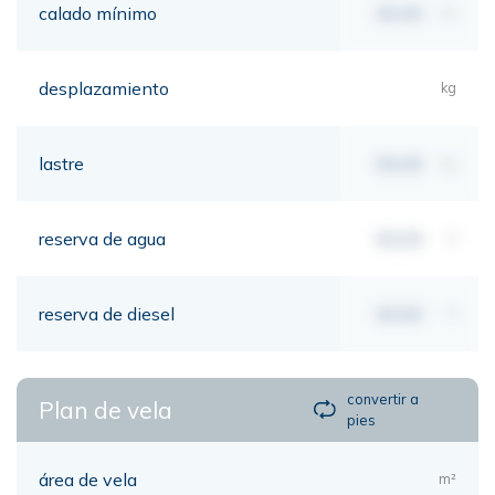
calado mínimo
00,00
mt
desplazamiento
kg
lastre
00,00
kg
reserva de agua
00,00
lt
reserva de diesel
00,00
lt
convertir a
Plan de vela
pies
área de vela
m²