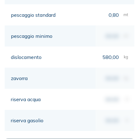
pescaggio standard
0,80
mt
pescaggio minimo
00,00
mt
dislocamento
580,00
kg
zavorra
00,00
kg
riserva acqua
00,00
lt
riserva gasolio
00,00
lt