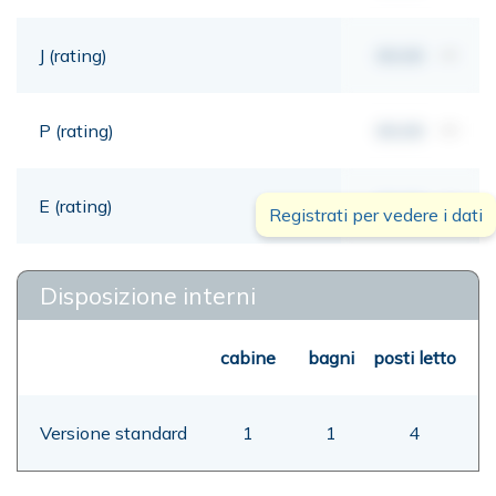
J (rating)
00,00
mt
P (rating)
00,00
mt
E (rating)
00,00
mt
Registrati per vedere i dati
Disposizione interni
cabine
bagni
posti letto
Versione standard
1
1
4