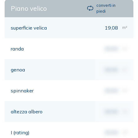
converti in
Piano velico
piedi
superficie velica
19,08
m²
randa
00,00
m²
genoa
00,00
m²
spinnaker
00,00
m²
altezza albero
00,00
mt
I (rating)
00,00
mt