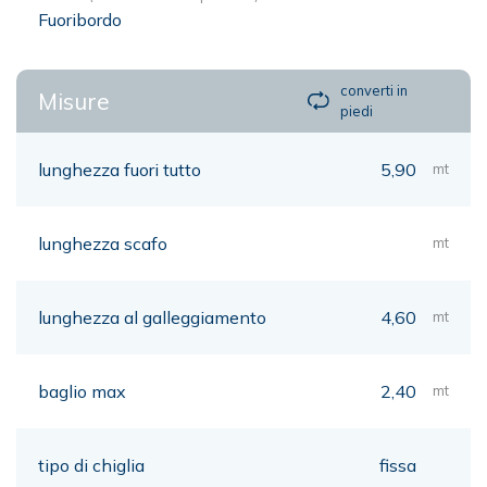
Fuoribordo
converti in
Misure
piedi
lunghezza fuori tutto
5,90
mt
lunghezza scafo
mt
lunghezza al galleggiamento
4,60
mt
baglio max
2,40
mt
tipo di chiglia
fissa