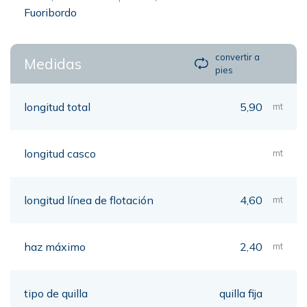
Fuoribordo
convertir a
Medidas
pies
longitud total
5,90
mt
longitud casco
mt
longitud línea de flotación
4,60
mt
haz máximo
2,40
mt
tipo de quilla
quilla fija