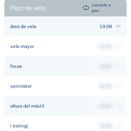
convertir a
Plan de vela
pies
área de vela
19,08
m²
vela mayor
00,00
m²
focue
00,00
m²
spinnaker
00,00
m²
altura del mástil
00,00
mt
I (rating)
00,00
mt