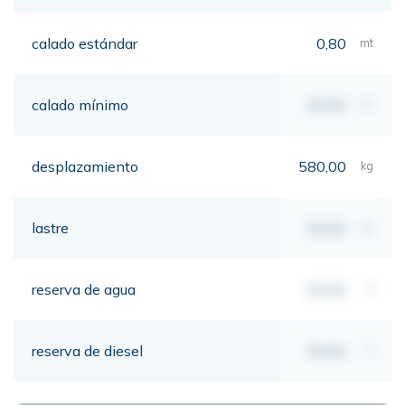
calado estándar
0,80
mt
calado mínimo
00,00
mt
desplazamiento
580,00
kg
lastre
00,00
kg
reserva de agua
00,00
lt
reserva de diesel
00,00
lt