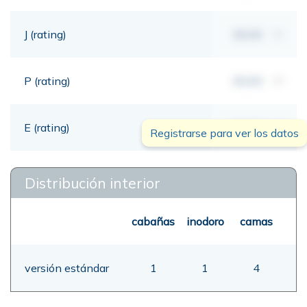
J (rating)
00,00
mt
P (rating)
00,00
mt
E (rating)
00,00
mt
Registrarse para ver los datos
Distribución interior
cabañas
inodoro
camas
versión estándar
1
1
4