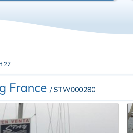
t 27
ng France
/ STW000280