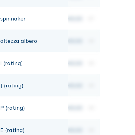
spinnaker
00,00
m²
altezza albero
00,00
mt
I (rating)
00,00
mt
J (rating)
00,00
mt
P (rating)
00,00
mt
E (rating)
00,00
mt