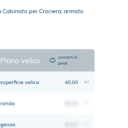
un Cabinato per Crociera, armato
converti in
Piano velico
piedi
superficie velica
40,00
m²
randa
00,00
m²
genoa
00,00
m²