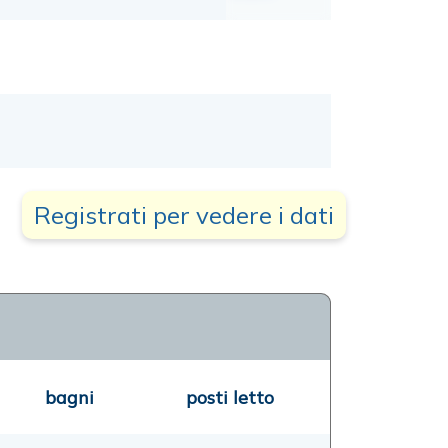
Registrati per vedere i dati
bagni
posti letto