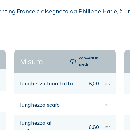
achting France e disegnato da Philippe Harlè, è 
converti in
Misure
piedi
lunghezza fuori tutto
8,00
mt
lunghezza scafo
mt
lunghezza al
6,80
mt