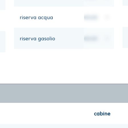
riserva acqua
00,00
lt
riserva gasolio
00,00
lt
cabine