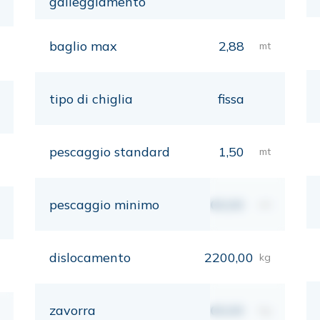
galleggiamento
baglio max
2,88
mt
tipo di chiglia
fissa
pescaggio standard
1,50
mt
pescaggio minimo
00,00
mt
dislocamento
2200,00
kg
zavorra
00,00
kg