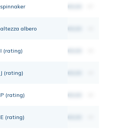
spinnaker
00,00
m²
altezza albero
00,00
mt
I (rating)
00,00
mt
J (rating)
00,00
mt
P (rating)
00,00
mt
E (rating)
00,00
mt