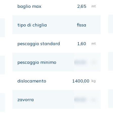
baglio max
2,65
mt
tipo di chiglia
fissa
pescaggio standard
1,60
mt
pescaggio minimo
00,00
mt
dislocamento
1400,00
kg
zavorra
00,00
kg