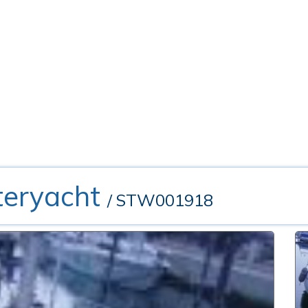
nteryacht
/ STW001918