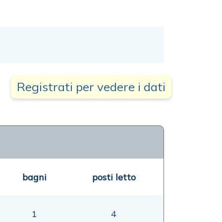
Registrati per vedere i dati
bagni
posti letto
1
4