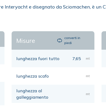
re Interyacht e disegnato da Sciomachen, è un 
converti in
Misure
piedi
lunghezza fuori tutto
7,65
mt
lunghezza scafo
mt
lunghezza al
mt
galleggiamento