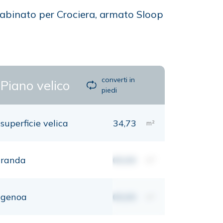
Cabinato per Crociera, armato Sloop
converti in
Piano velico
piedi
superficie velica
34,73
m²
randa
00,00
m²
genoa
00,00
m²