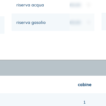
riserva acqua
00,00
lt
riserva gasolio
00,00
lt
cabine
1