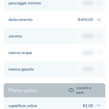
pescaggio minimo
00,00
mt
dislocamento
8400,00
kg
zavorra
00,00
kg
riserva acqua
00,00
lt
riserva gasolio
00,00
lt
converti in
Piano velico
piedi
superficie velica
92,00
m²