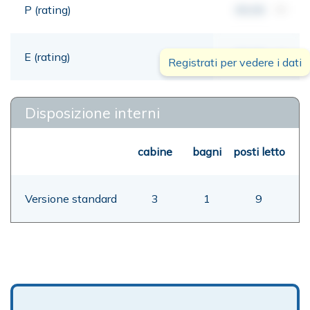
P (rating)
00,00
mt
E (rating)
00,00
mt
Registrati per vedere i dati
Disposizione interni
cabine
bagni
posti letto
Versione standard
3
1
9