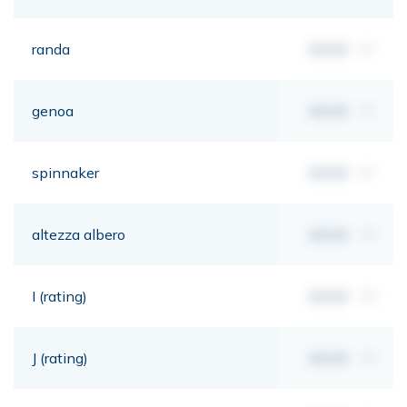
randa
00,00
m²
genoa
00,00
m²
spinnaker
00,00
m²
altezza albero
00,00
mt
I (rating)
00,00
mt
J (rating)
00,00
mt