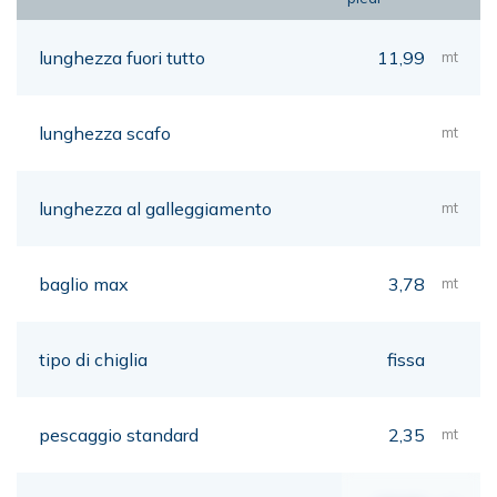
lunghezza fuori tutto
11,99
mt
lunghezza scafo
mt
lunghezza al galleggiamento
mt
baglio max
3,78
mt
tipo di chiglia
fissa
pescaggio standard
2,35
mt