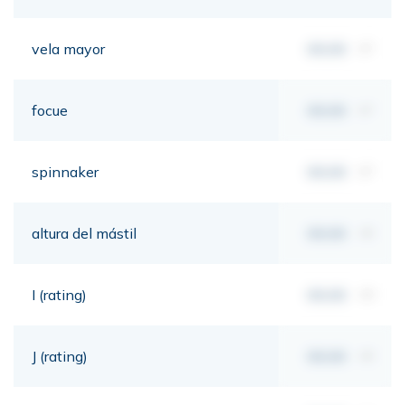
vela mayor
00,00
m²
focue
00,00
m²
spinnaker
00,00
m²
altura del mástil
00,00
mt
I (rating)
00,00
mt
J (rating)
00,00
mt