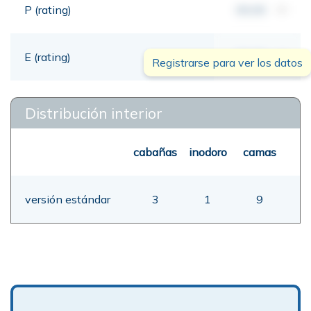
P (rating)
00,00
mt
E (rating)
00,00
mt
Registrarse para ver los datos
Distribución interior
cabañas
inodoro
camas
versión estándar
3
1
9