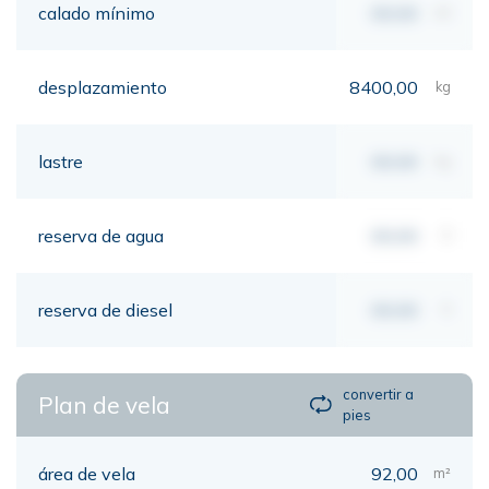
calado mínimo
00,00
mt
desplazamiento
8400,00
kg
lastre
00,00
kg
reserva de agua
00,00
lt
reserva de diesel
00,00
lt
convertir a
Plan de vela
pies
área de vela
92,00
m²