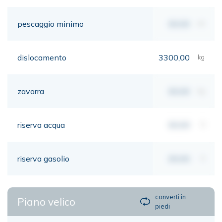
pescaggio minimo
00,00
mt
dislocamento
3300,00
kg
zavorra
00,00
kg
riserva acqua
00,00
lt
riserva gasolio
00,00
lt
converti in
Piano velico
piedi