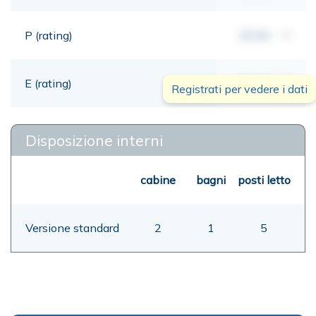
P (rating)
00,00
mt
E (rating)
00,00
mt
Registrati per vedere i dati
Disposizione interni
cabine
bagni
posti letto
Versione standard
2
1
5