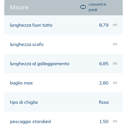
converti in
Misure
piedi
lunghezza fuori tutto
8,79
mt
lunghezza scafo
mt
lunghezza al galleggiamento
6,85
mt
baglio max
2,80
mt
tipo di chiglia
fissa
pescaggio standard
1,50
mt