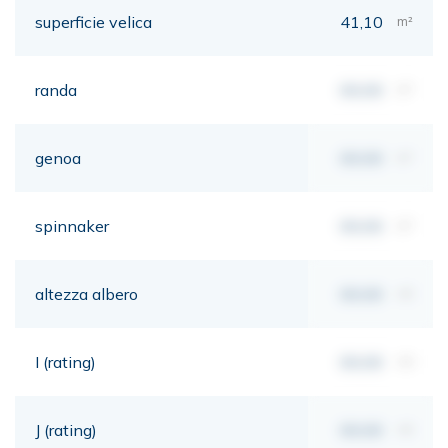
superficie velica
41,10
m²
randa
00,00
m²
genoa
00,00
m²
spinnaker
00,00
m²
altezza albero
00,00
mt
I (rating)
00,00
mt
J (rating)
00,00
mt